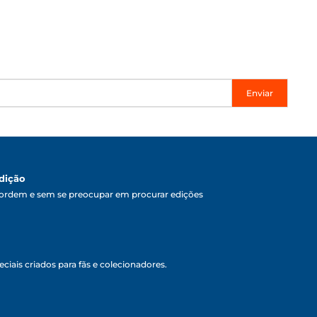
Enviar
dição
ordem e sem se preocupar em procurar edições
ciais criados para fãs e colecionadores.