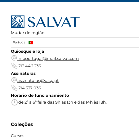
Mudar de região
Portugal
Quiosque e loja
infoportugal@mail.salvat.com
212 446 236
Assinaturas
assinaturas@vasp.pt
214 337 036
Horário de funcionamiento
de 2ª a 6ª feira das 9h às 13h e das 14h às 18h.
Coleções
Cursos