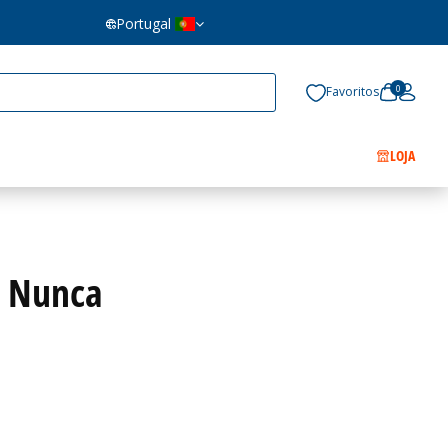
Portugal
0
Favoritos
LOJA
o Nunca