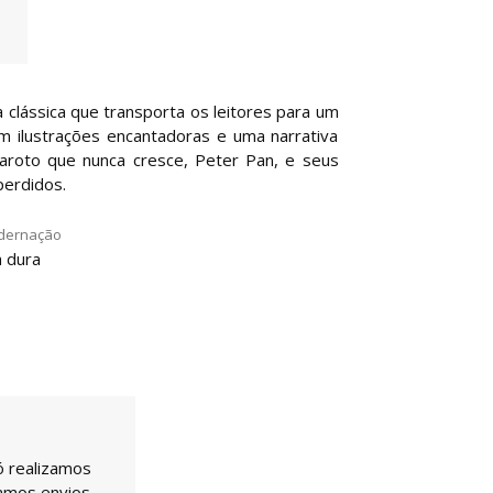
 clássica que transporta os leitores para um
 ilustrações encantadoras e uma narrativa
garoto que nunca cresce, Peter Pan, e seus
perdidos.
dernação
 dura
ó realizamos
uamos envios