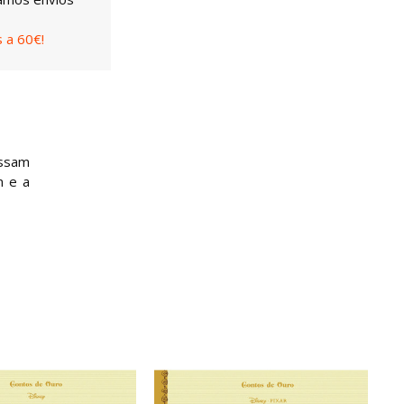
 a 60€!
ossam
n e a