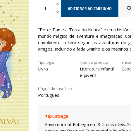
ADICIONAR AO CARRINHO
"Peter Pan e a Terra do Nunca" é uma história
mundo mágico de aventura e imaginação. Com
envolvente, o livro segue as aventuras do 
amigos, incluindo a fada Sininho e os meninos 
Tipologia
Tipo de produto
Enca
Livro
Literatura infantil
Capa
e juvenil
Língua do fascículo
Portugués
Entrega
Envio normal: Entrega em 3-5 dias úteis. S
envios em Portugal Continental, não efet