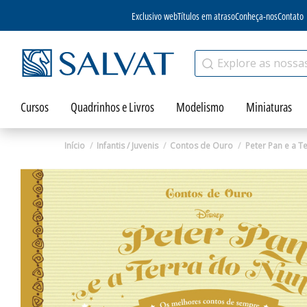
Exclusivo web
Títulos em atraso
Conheça-nos
Contato
Cursos
Quadrinhos e Livros
Modelismo
Miniaturas
Início
Infantis / Juvenis
Contos de Ouro
Peter Pan e a T
Zoom