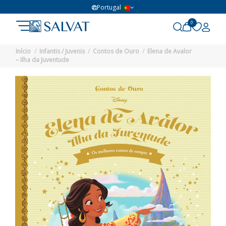
Portugal
0
Início
Infantis / Juvenis
Contos de Ouro
Elena de Avalor
– Ilha da Juventude