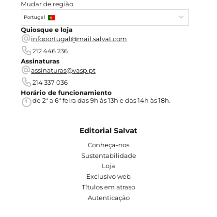
Mudar de região
Portugal
Quiosque e loja
infoportugal@mail.salvat.com
212 446 236
Assinaturas
assinaturas@vasp.pt
214 337 036
Horário de funcionamiento
de 2ª a 6ª feira das 9h às 13h e das 14h às 18h.
Editorial Salvat
Conheça-nos
Sustentabilidade
Loja
Exclusivo web
Títulos em atraso
Autenticação