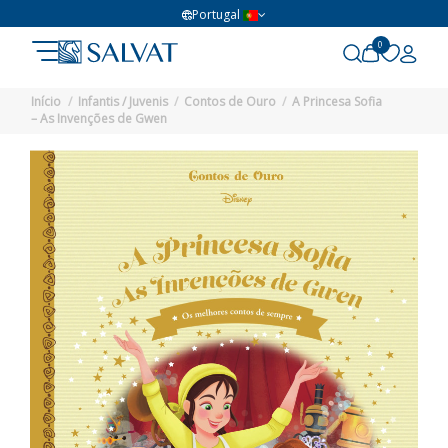
Portugal
0
Início
Infantis / Juvenis
Contos de Ouro
A Princesa Sofia
– As Invenções de Gwen