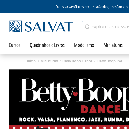
Exclusivo web
Títulos em atraso
Conheça-nos
Contato
Cursos
Quadrinhos e Livros
Modelismo
Miniaturas
Início
Miniaturas
Betty Boop Dance
Betty Boop Jive
Zoom