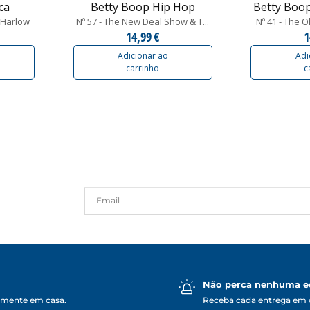
ca
Betty Boop Hip Hop
Betty Boop
n Harlow
Nº 57 - The New Deal Show & T...
Nº 41 - The O
14,99 €
1
Adicionar ao
Adi
carrinho
c
Não perca nenhuma e
lmente em casa.
Receba cada entrega em 