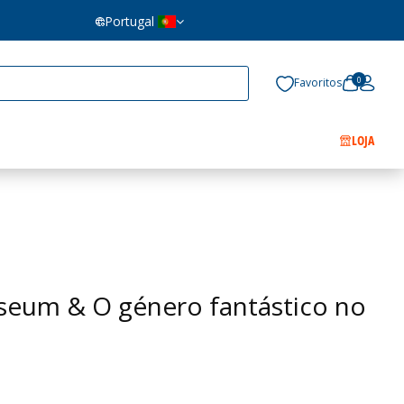
Portugal
0
Favoritos
LOJA
useum & O género fantástico no