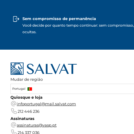
Sem compromisso de permanência
Você decide por quanto tempo continuar: sem compromisso,
ocultas.
Mudar de região
Portugal
Quiosque e loja
infoportugal@mail.salvat.com
212 446 236
Assinaturas
assinaturas@vasp.pt
214 337 036