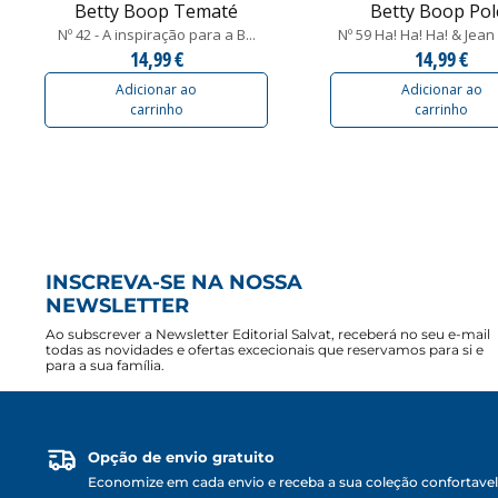
Betty Boop Tematé
Betty Boop Pol
Nº 42 - A inspiração para a B...
Nº 59 Ha! Ha! Ha! & Jea
14,99 €
14,99 €
Adicionar ao
Adicionar ao
carrinho
carrinho
INSCREVA-SE NA NOSSA
NEWSLETTER
Ao subscrever a Newsletter Editorial Salvat, receberá no seu e-mail
todas as novidades e ofertas excecionais que reservamos para si e
para a sua família.
Opção de envio gratuito
Economize em cada envio e receba a sua coleção confortave