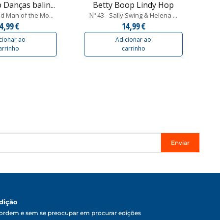
 Danças balin...
Betty Boop Lindy Hop
ld Man of the Mo...
Nº 43 - Sally Swing & Helena ...
4,99 €
14,99 €
cionar ao
Adicionar ao
arrinho
carrinho
Enviar
dição
ordem e sem se preocupar em procurar edições