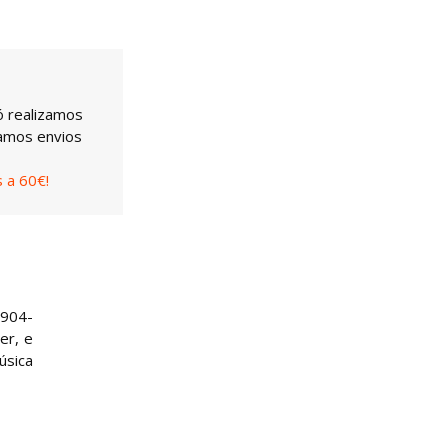
ó realizamos
uamos envios
 a 60€!
1904-
er, e
úsica