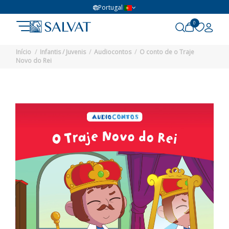
Portugal
0
Início
Infantis / Juvenis
Audiocontos
O conto de o Traje
Novo do Rei