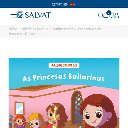
Portugal
0
Início
Infantis / Juvenis
Audiocontos
O conto de as
Princesas Bailarinas